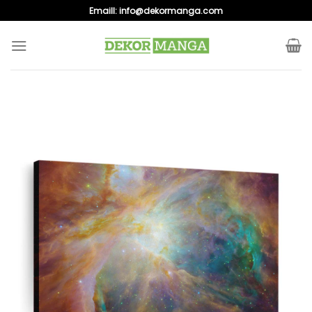
Skip
Emaill:
info@dekormanga.com
to
content