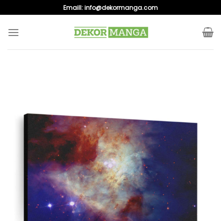
Skip
Emaill:
info@dekormanga.com
to
content