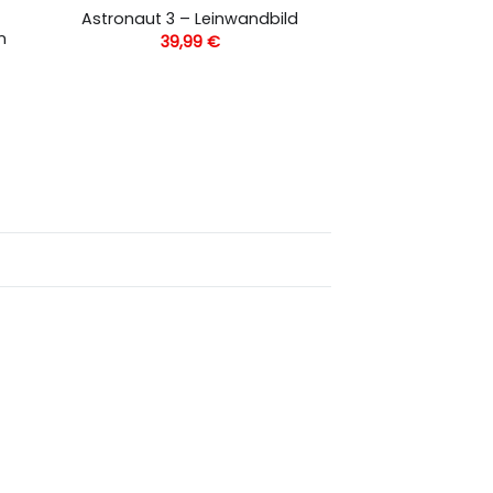
Astronaut 3 – Leinwandbild
n
39,99
€