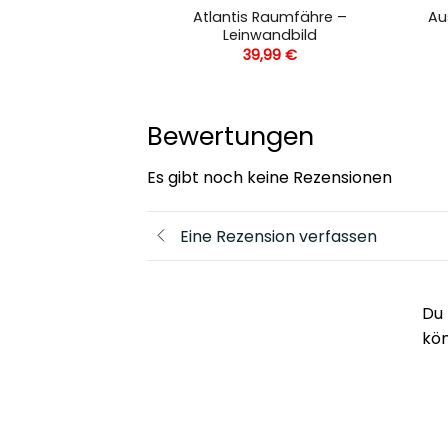
Atlantis Raumfähre –
Au
 Leinwandbild
Leinwandbild
,99
€
39,99
€
Bewertungen
Es gibt noch keine Rezensionen
Eine Rezension verfassen
Du 
kö