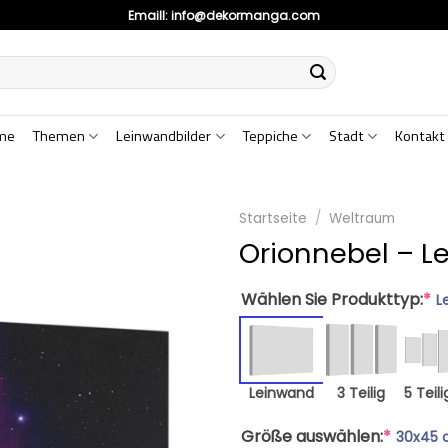
Emaill:
info@dekormanga.com
me
Themen
Leinwandbilder
Teppiche
Stadt
Kontakt
Startseite
/
Weltraum
Orionnebel – L
Wählen Sie Produkttyp:
*
L
Leinwand
3 Teilig
5 Teili
Größe auswählen:
*
30x45