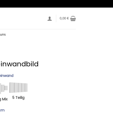
0,00
€
 uns
einwandbild
einwand
5 Teilig
g Mix
 cm