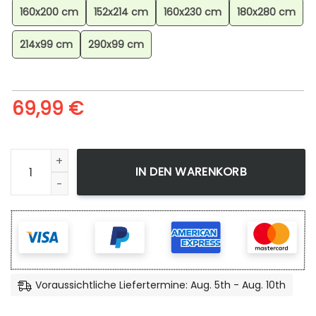
160x200 cm
152x214 cm
160x230 cm
180x280 cm
214x99 cm
290x99 cm
69,99
€
Path Of Exile 2 Teppich Gaming Zimmer, Gaming Teppich, S
IN DEN WARENKORB
Voraussichtliche Liefertermine: Aug. 5th - Aug. 10th