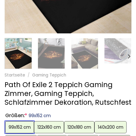
Startseite
/
Gaming Teppich
Path Of Exile 2 Teppich Gaming
Zimmer, Gaming Teppich,
Schlafzimmer Dekoration, Rutschfest
Größen:
*
99x152 cm
99x152 cm
122x160 cm
120x180 cm
140x200 cm