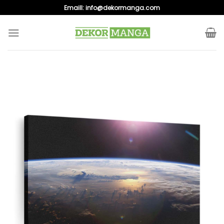
Skip
Emaill:
info@dekormanga.com
to
content