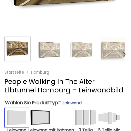
Startseite
/
Hamburg
People Walking In The Alter
Elbtunnel Hamburg – Leinwandbild
Wählen Sie Produkttyp:
*
Leinwand
Leinwand
Leinwand mit Rahmen
3 Teilig
5 Teilig Mix