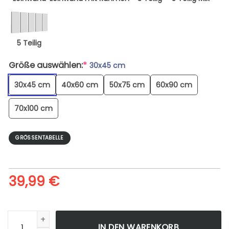
5 Teilig
Größe auswählen:
*
30x45 cm
30x45 cm
40x60 cm
50x75 cm
60x90 cm
70x100 cm
GRÖSSENTABELLE
39,99
€
People Walking In The Alter Elbtunnel Hamburg - Leinwandb
IN DEN WARENKORB