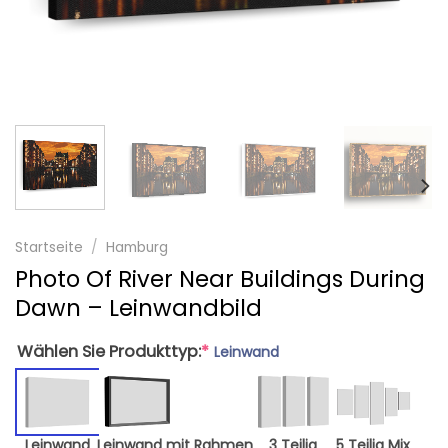
Startseite
/
Hamburg
Photo Of River Near Buildings During
Dawn – Leinwandbild
Wählen Sie Produkttyp:
*
Leinwand
Leinwand
Leinwand mit Rahmen
3 Teilig
5 Teilig Mix