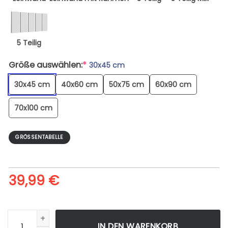
5 Teilig
Größe auswählen:
*
30x45 cm
30x45 cm
40x60 cm
50x75 cm
60x90 cm
70x100 cm
GRÖSSENTABELLE
39,99
€
Photo Of River Near Buildings During Dawn - Leinwandbild 
IN DEN WARENKORB