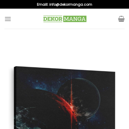
Skip
Emaill:
info@dekormanga.com
to
content