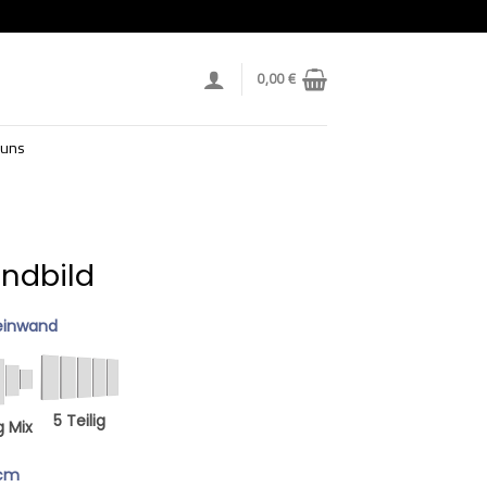
0,00
€
 uns
andbild
einwand
5 Teilig
g Mix
 cm