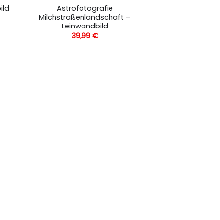
Astrofotografie
ild
Milchstraßenlandschaft –
Leinwandbild
39,99
€