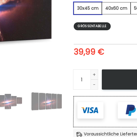
30x45 cm
40x60 cm
5
GRÖSSENTABELLE
39,99
€
Pulsar - Leinwandbild Menge
Voraussichtliche Lieferte