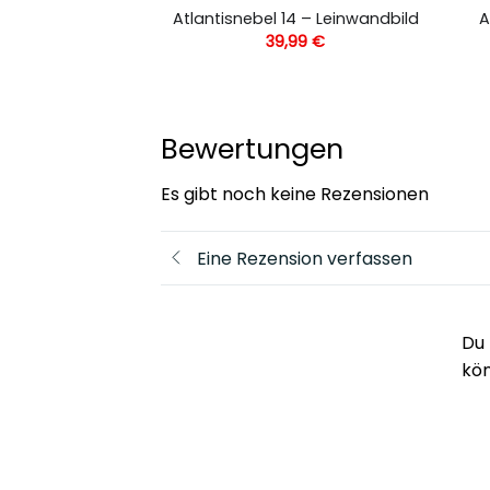
 Universum –
Atlantisnebel 14 – Leinwandbild
A
andbild
39,99
€
,99
€
Bewertungen
Es gibt noch keine Rezensionen
Eine Rezension verfassen
Du 
kö