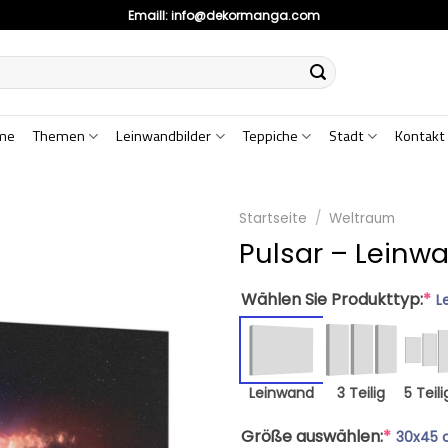
Emaill:
info@dekormanga.com
me
Themen
Leinwandbilder
Teppiche
Stadt
Kontakt
Startseite
/
Weltraum
Pulsar – Leinw
Wählen Sie Produkttyp:
*
L
Leinwand
3 Teilig
5 Teili
Größe auswählen:
*
30x45