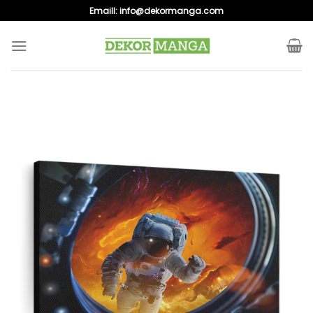
Skip
Emaill:
info@dekormanga.com
to
content