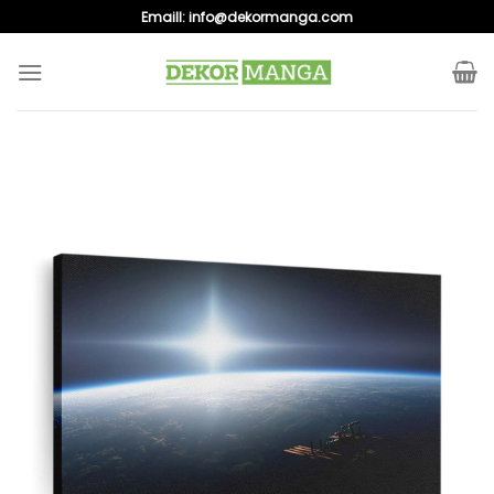
Skip
Emaill:
info@dekormanga.com
to
content