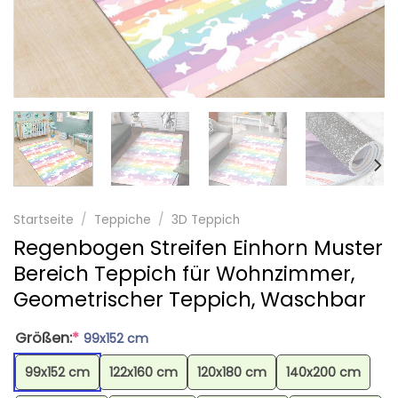
Startseite
/
Teppiche
/
3D Teppich
Regenbogen Streifen Einhorn Muster
Bereich Teppich für Wohnzimmer,
Geometrischer Teppich, Waschbar
Größen:
*
99x152 cm
99x152 cm
122x160 cm
120x180 cm
140x200 cm