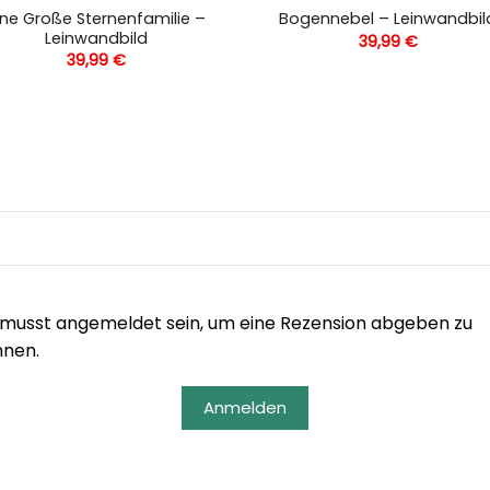
ine Große Sternenfamilie –
Bogennebel – Leinwandbil
Leinwandbild
39,99
€
39,99
€
musst angemeldet sein, um eine Rezension abgeben zu
nnen.
Anmelden