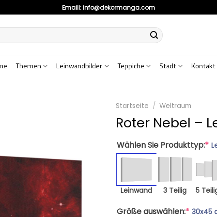
Emaill:
info@dekormanga.com
me
Themen
Leinwandbilder
Teppiche
Stadt
Kontakt
Startseite
/
Weltraum
Roter Nebel – 
Wählen Sie Produkttyp:
*
L
Leinwand
3 Teilig
5 Teili
Größe auswählen:
*
30x45