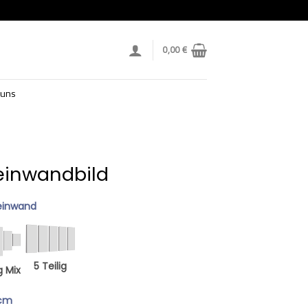
0,00
€
 uns
Leinwandbild
einwand
5 Teilig
g Mix
 cm