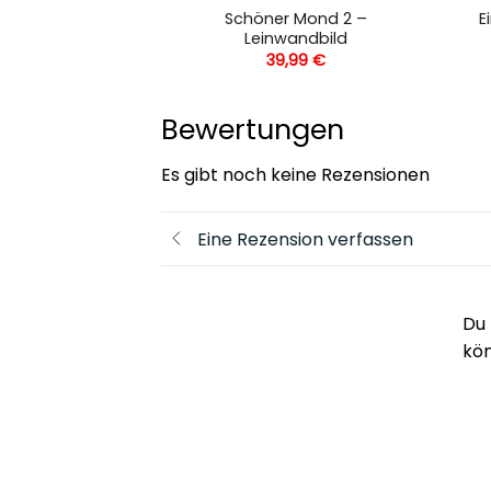
Schöner Mond 2 –
E
d – Leinwandbild
Leinwandbild
,99
€
39,99
€
Bewertungen
Es gibt noch keine Rezensionen
Eine Rezension verfassen
Du 
kö