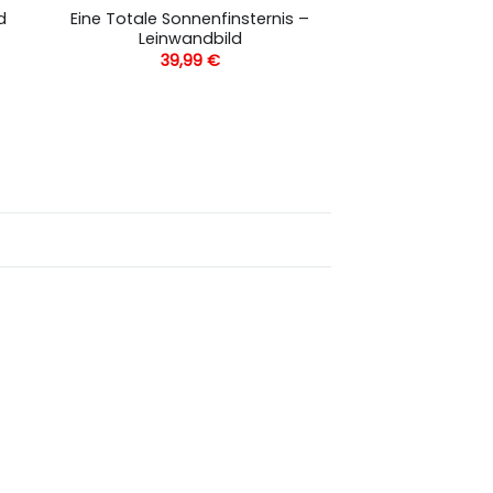
Eine Totale Sonnenfinsternis –
d
Leinwandbild
39,99
€