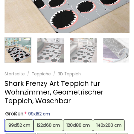
Startseite
/
Teppiche
/
3D Teppich
Shark Frenzy Art Teppich für
Wohnzimmer, Geometrischer
Teppich, Waschbar
Größen:
*
99x152 cm
99x152 cm
122x160 cm
120x180 cm
140x200 cm