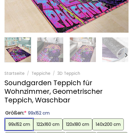
Startseite
/
Teppiche
/
3D Teppich
Soundgarden Teppich für
Wohnzimmer, Geometrischer
Teppich, Waschbar
Größen:
*
99x152 cm
99x152 cm
122x160 cm
120x180 cm
140x200 cm