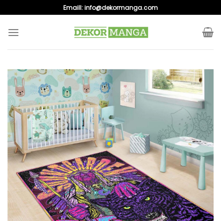
Skip
Emaill:
info@dekormanga.com
to
content