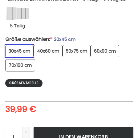
5 Teilig
Größe auswählen:
*
30x45 cm
30x45 cm
40x60 cm
50x75 cm
60x90 cm
70x100 cm
GRÖSSENTABELLE
39,99
€
Speicherstadt In Hamburg - Leinwandbild Menge
IN DEN WARENKORB