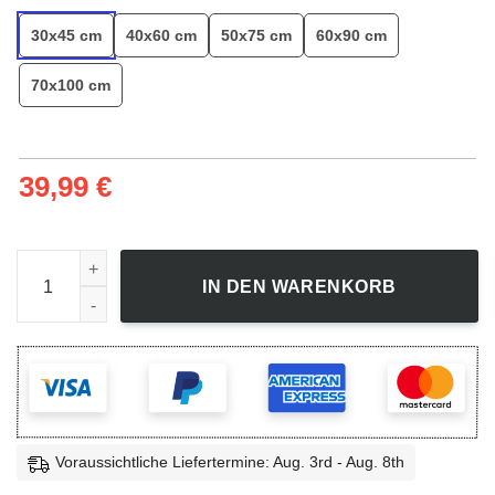
30x45 cm
40x60 cm
50x75 cm
60x90 cm
70x100 cm
39,99
€
Stay Hungry - Leinwandbild Menge
IN DEN WARENKORB
Voraussichtliche Liefertermine: Aug. 3rd - Aug. 8th