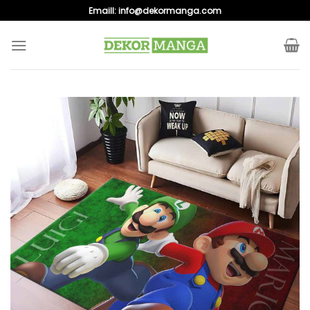
Skip
Emaill:
info@dekormanga.com
to
content