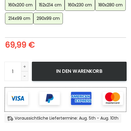
160x200 cm
152x214 cm
160x230 cm
180x280 cm
214x99 cm
290x99 cm
69,99
€
Super Mario Bros 1910135 Teppich, Gaming Teppich, Dekorta
IN DEN WARENKORB
Voraussichtliche Liefertermine: Aug. 5th - Aug. 10th