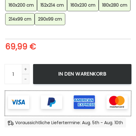
160x200 cm
152x214 cm
160x230 cm
180x280 cm
214x99 cm
290x99 cm
69,99
€
Thank You For Your Favorite Music Teppich für Wohnzimme
IN DEN WARENKORB
Voraussichtliche Liefertermine: Aug. 5th - Aug. 10th