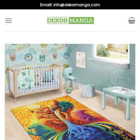
Skip
Emaill:
info@dekormanga.com
to
content