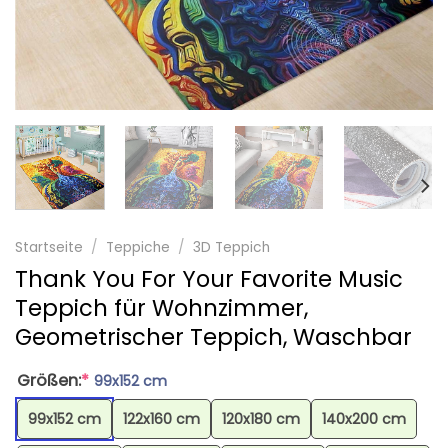
Startseite
/
Teppiche
/
3D Teppich
Thank You For Your Favorite Music
Teppich für Wohnzimmer,
Geometrischer Teppich, Waschbar
Größen:
*
99x152 cm
99x152 cm
122x160 cm
120x180 cm
140x200 cm