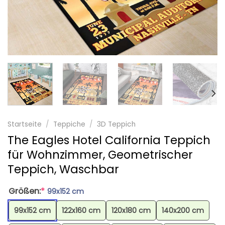
Startseite
/
Teppiche
/
3D Teppich
The Eagles Hotel California Teppich
für Wohnzimmer, Geometrischer
Teppich, Waschbar
Größen:
*
99x152 cm
99x152 cm
122x160 cm
120x180 cm
140x200 cm