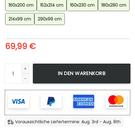
160x200 cm
152x214 cm
160x230 cm
180x280 cm
214x99 cm
290x99 cm
69,99
€
The Eagles Hotel California Teppich für Wohnzimmer, Geo
IN DEN WARENKORB
Voraussichtliche Liefertermine: Aug. 3rd - Aug. 8th