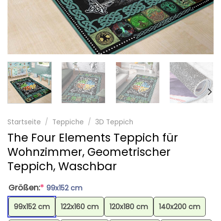
Startseite
/
Teppiche
/
3D Teppich
The Four Elements Teppich für
Wohnzimmer, Geometrischer
Teppich, Waschbar
Größen:
*
99x152 cm
99x152 cm
122x160 cm
120x180 cm
140x200 cm