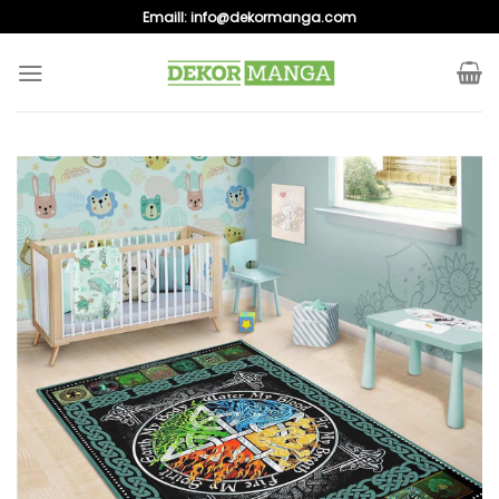
Skip
Emaill:
info@dekormanga.com
to
content