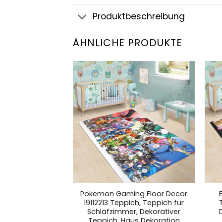
Produktbeschreibung
ÄHNLICHE PRODUKTE
Seine Pokemon
Pokemon Gaming Floor Decor
eppich, Teppich
19112213 Teppich, Teppich für
mer, Dekorativer
Schlafzimmer, Dekorativer
us Dekoration
Teppich, Haus Dekoration