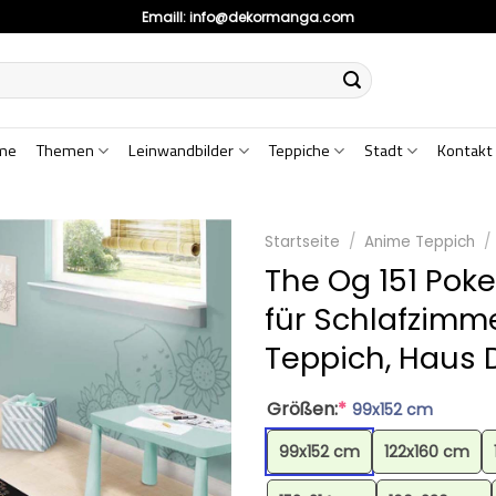
Emaill:
info@dekormanga.com
me
Themen
Leinwandbilder
Teppiche
Stadt
Kontakt
Startseite
/
Anime Teppich
/
The Og 151 Pok
für Schlafzimme
Teppich, Haus 
Größen:
*
99x152 cm
99x152 cm
122x160 cm