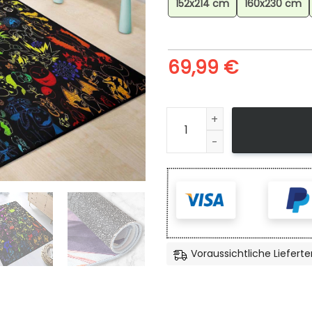
152x214 cm
160x230 cm
69,99
€
The Og 151 Pokemon Teppich,
Voraussichtliche Lieferte