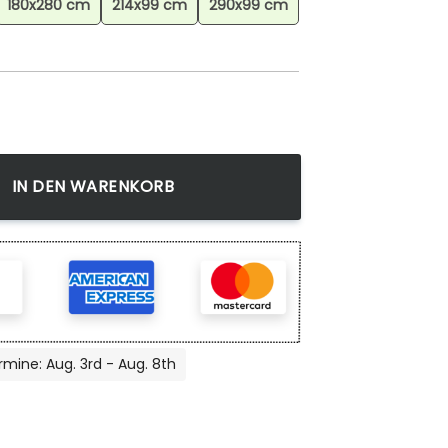
180x280 cm
214x99 cm
290x99 cm
 Teppich für Schlafzimmer, Dekorativer Teppich, Haus Dekora
IN DEN WARENKORB
rmine: Aug. 3rd - Aug. 8th