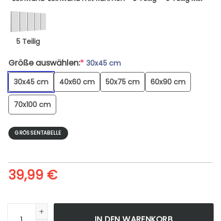
5 Teilig
Größe auswählen:
*
30x45 cm
30x45 cm
40x60 cm
50x75 cm
60x90 cm
70x100 cm
GRÖSSENTABELLE
39,99
€
Trains In A Subway Station In Hamburg - Leinwandbild Men
IN DEN WARENKORB