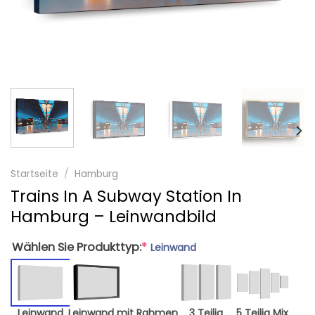
Startseite
/
Hamburg
Trains In A Subway Station In
Hamburg – Leinwandbild
Wählen Sie Produkttyp:
*
Leinwand
Leinwand
Leinwand mit Rahmen
3 Teilig
5 Teilig Mix