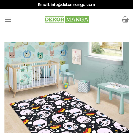
Skip
Emaill:
info@dekormanga.com
to
content