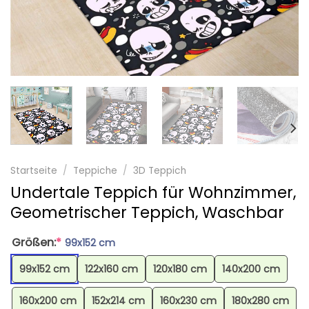
Startseite
/
Teppiche
/
3D Teppich
Undertale Teppich für Wohnzimmer,
Geometrischer Teppich, Waschbar
Größen:
*
99x152 cm
99x152 cm
122x160 cm
120x180 cm
140x200 cm
160x200 cm
152x214 cm
160x230 cm
180x280 cm