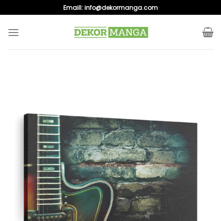
Skip
Emaill:
info@dekormanga.com
to
content