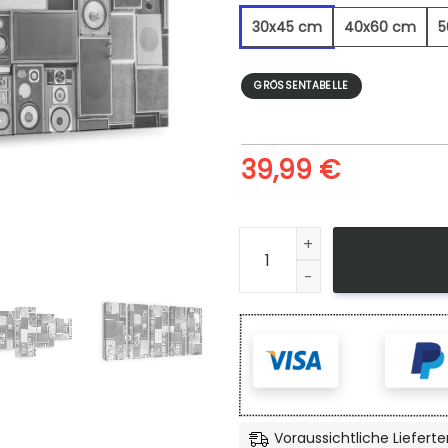
30x45 cm
40x60 cm
5
GRÖSSENTABELLE
39,99
€
Vintage Speakers BW - Lein
Voraussichtliche Lieferte