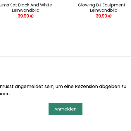
ums Set Black And White –
Glowing DJ Equipment –
Leinwandbild
Leinwandbild
39,99
€
39,99
€
musst angemeldet sein, um eine Rezension abgeben zu
nnen.
Anmelden