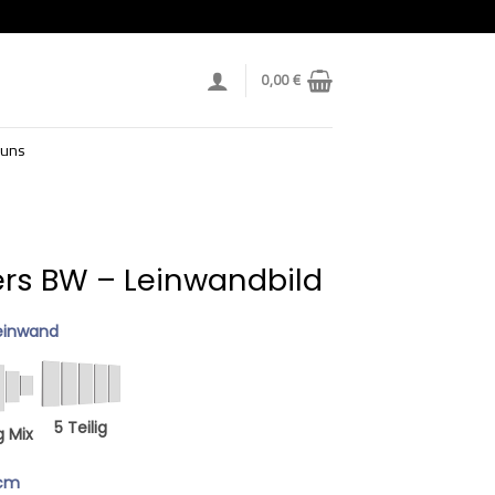
0,00
€
 uns
rs BW – Leinwandbild
einwand
5 Teilig
g Mix
 cm