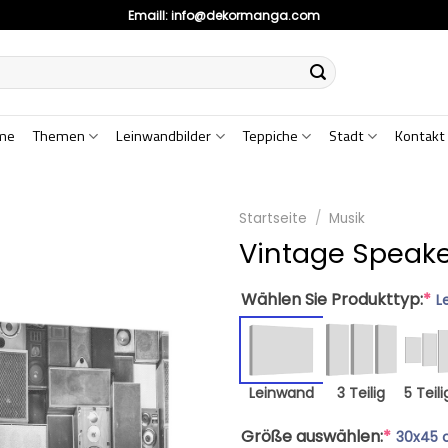
Emaill:
info@dekormanga.com
me
Themen
Leinwandbilder
Teppiche
Stadt
Kontakt
Startseite
/
Musik
Vintage Speake
Wählen Sie Produkttyp:
*
L
Leinwand
3 Teilig
5 Teili
Größe auswählen:
*
30x45