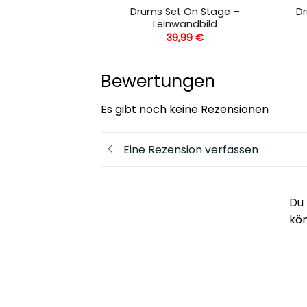
truments –
Drums Set On Stage –
Dr
andbild
Leinwandbild
,99
€
39,99
€
Bewertungen
Es gibt noch keine Rezensionen
Eine Rezension verfassen
Du 
kö