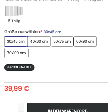
5 Teilig
Größe auswählen:
*
30x45 cm
30x45 cm
40x60 cm
50x75 cm
60x90 cm
70x100 cm
GRÖSSENTABELLE
39,99
€
Watercrafts On Docking Area - Leinwandbild Menge
IN DEN WARENKORB