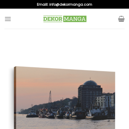
Skip
Emaill:
info@dekormanga.com
to
content