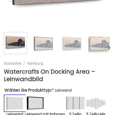
Startseite
/
Hamburg
Watercrafts On Docking Area –
Leinwandbild
Wählen Sie Produkttyp:
*
Leinwand
Leinwand
Leinwand mit Rahmen
3 Teilig
5 Teilig Mix