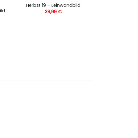
Herbst 19 – Leinwandbild
ild
39,99
€