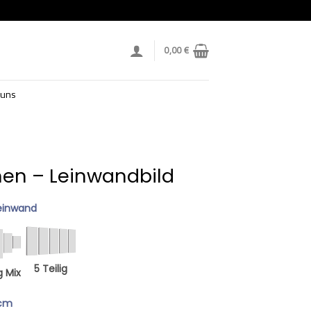
0,00
€
 uns
en – Leinwandbild
einwand
5 Teilig
g Mix
 cm