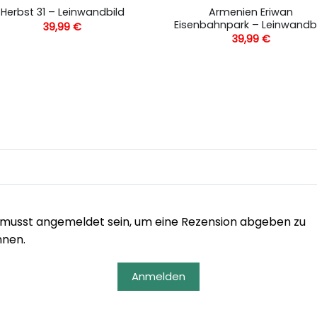
Armenien Eriwan
Herbst 31 – Leinwandbild
Eisenbahnpark – Leinwandb
39,99
€
39,99
€
musst angemeldet sein, um eine Rezension abgeben zu
nnen.
Anmelden