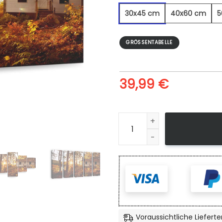
30x45 cm
40x60 cm
5
GRÖSSENTABELLE
39,99
€
Weißes Häuschen - Leinwan
Voraussichtliche Lieferte