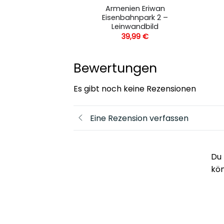
Armenien Eriwan
 Leinwandbild
Eisenbahnpark 2 –
,99
€
Leinwandbild
39,99
€
Bewertungen
Es gibt noch keine Rezensionen
Eine Rezension verfassen
Du 
kö