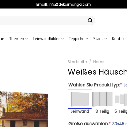
Emaill:
info@dekormanga.com
me
Themen
Leinwandbilder
Teppiche
Stadt
Kontakt
Startseite
/
Herbst
Weißes Häusch
Wählen Sie Produkttyp:
*
L
Leinwand
3 Teilig
5 Teili
Größe auswählen:
*
30x45