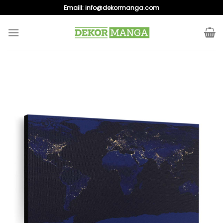
Skip
Emaill:
info@dekormanga.com
to
content