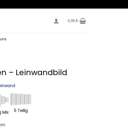
0,00
€
 uns
n – Leinwandbild
einwand
5 Teilig
g Mix
 cm