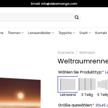
Emaill:
info@dekormanga.com
me
Themen
Leinwandbilder
Teppiche
Stadt
Kontakt
Startseite
/
Weltraum
Weltraumrenne
Wählen Sie Produkttyp:
*
L
Leinwand
3 Teilig
5 Teili
Größe auswählen:
*
30x45