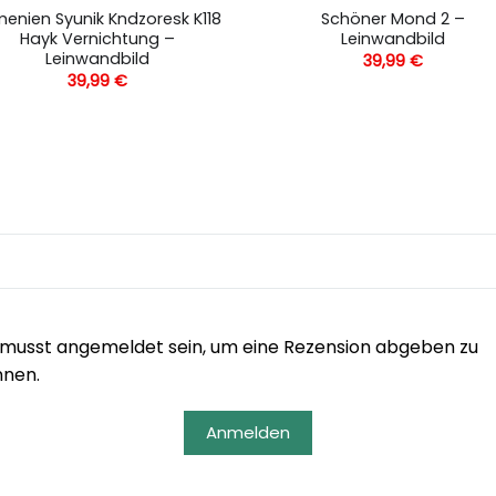
enien Syunik Kndzoresk K118
Schöner Mond 2 –
Hayk Vernichtung –
Leinwandbild
Leinwandbild
39,99
€
39,99
€
musst angemeldet sein, um eine Rezension abgeben zu
nnen.
Anmelden