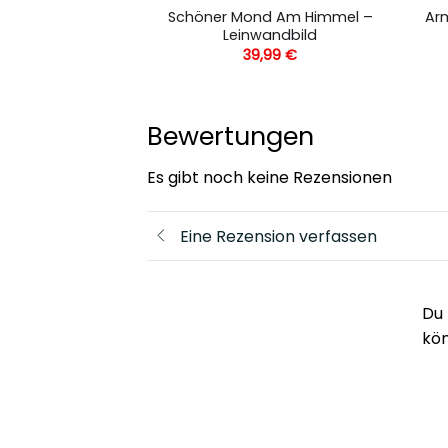
f Dem Mondsieg
Schöner Mond Am Himmel –
Arm
wandbild
Leinwandbild
,99
€
39,99
€
Bewertungen
Es gibt noch keine Rezensionen
Eine Rezension verfassen
Du 
kö