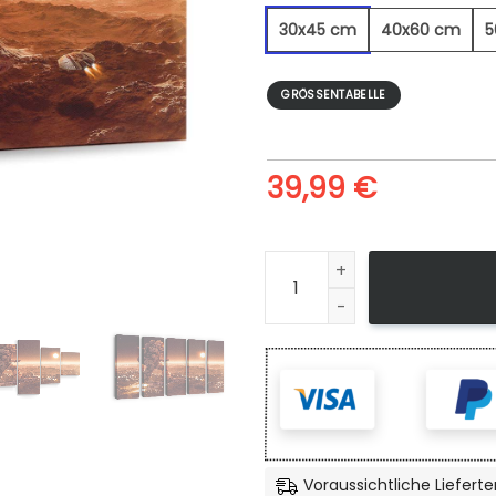
30x45 cm
40x60 cm
5
GRÖSSENTABELLE
39,99
€
Weltraumrennen - Leinwand
Voraussichtliche Lieferte