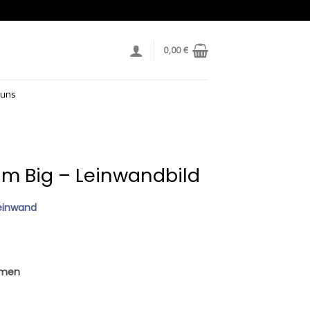
0,00
€
 uns
m Big – Leinwandbild
einwand
hmen