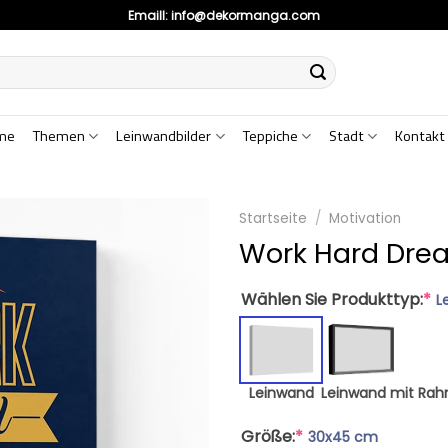
Emaill:
info@dekormanga.com
me
Themen
Leinwandbilder
Teppiche
Stadt
Kontakt
Startseite
/
Motivation
Work Hard Drea
Wählen Sie Produkttyp:
*
L
Leinwand
Leinwand mit Ra
Größe:
*
30x45 cm