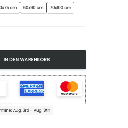
0x75 cm
60x90 cm
70x100 cm
wandbild Menge
IN DEN WARENKORB
rmine: Aug. 3rd - Aug. 8th