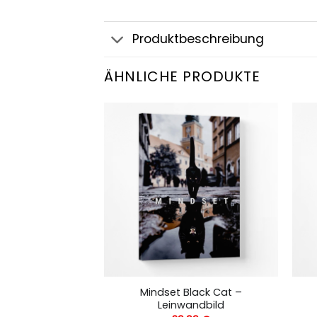
Produktbeschreibung
ÄHNLICHE PRODUKTE
f Success –
Mindset Black Cat –
andbild
Leinwandbild