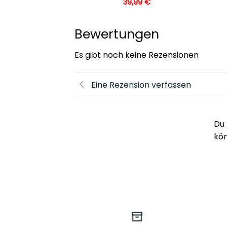
,99
€
39,99
€
Bewertungen
Es gibt noch keine Rezensionen
Eine Rezension verfassen
Du 
kö