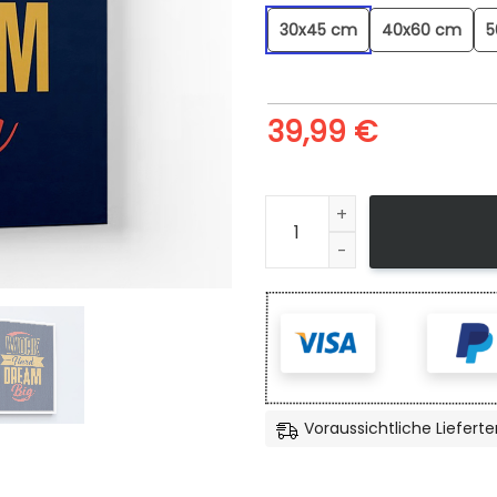
30x45 cm
40x60 cm
5
39,99
€
Work Hard Dream Big - Lein
Voraussichtliche Lieferte