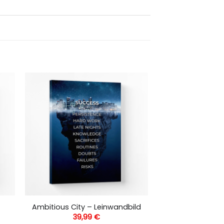
Ambitious City – Leinwandbild
39,99
€