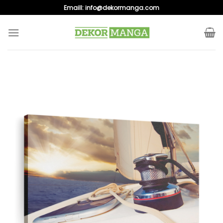
Skip
Emaill:
info@dekormanga.com
to
content