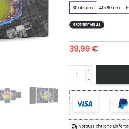
30x45 cm
40x60 cm
5
GRÖSSENTABELLE
39,99
€
Yankee Stadion - Leinwandb
Voraussichtliche Lieferte