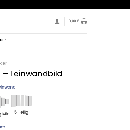
0,00
€
 uns
lder
 – Leinwandbild
einwand
5 Teilig
g Mix
 cm