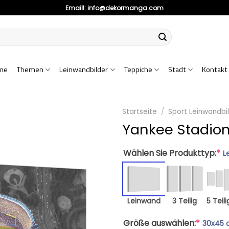
Emaill:
info@dekormanga.com
me
Themen
Leinwandbilder
Teppiche
Stadt
Kontakt
Startseite
/
Sport Leinwandbi
Yankee Stadion
Wählen Sie Produkttyp:
*
L
Leinwand
3 Teilig
5 Teili
Größe auswählen:
*
30x45