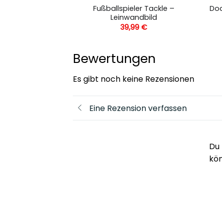
Fußballspieler Tackle –
 – Leinwandbild
Dod
Leinwandbild
,99
€
39,99
€
Bewertungen
Es gibt noch keine Rezensionen
Eine Rezension verfassen
Du 
kö