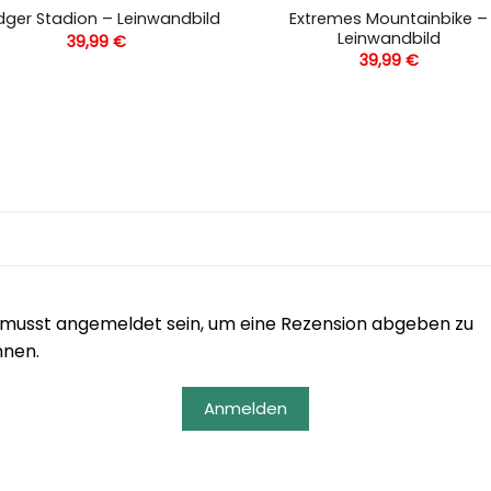
Extremes Mountainbike –
ger Stadion – Leinwandbild
Leinwandbild
39,99
€
39,99
€
musst angemeldet sein, um eine Rezension abgeben zu
nnen.
Anmelden