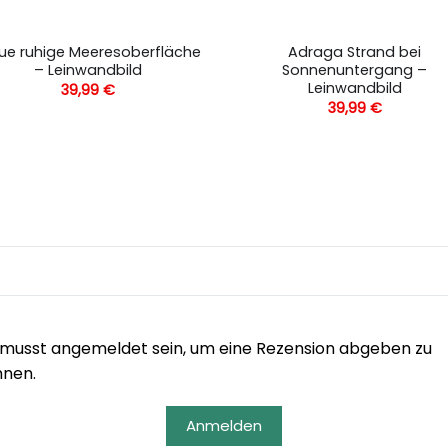
ue ruhige Meeresoberfläche
Adraga Strand bei
– Leinwandbild
Sonnenuntergang –
Leinwandbild
39,99
€
39,99
€
musst angemeldet sein, um eine Rezension abgeben zu
nnen.
Anmelden