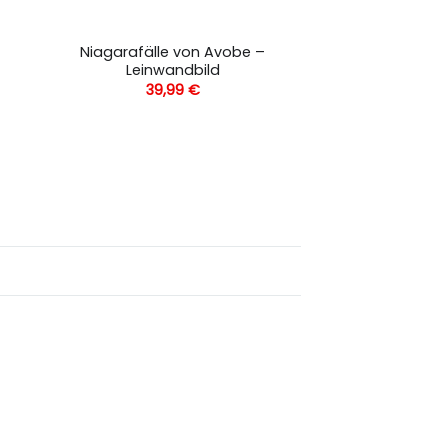
Niagarafälle von Avobe –
Leinwandbild
39,99
€