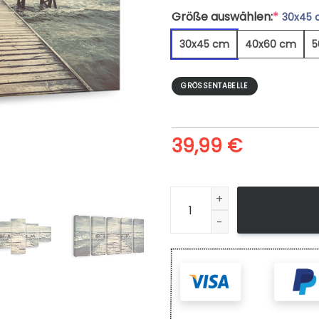
Größe auswählen:
*
30x45
30x45 cm
40x60 cm
5
GRÖSSENTABELLE
39,99
€
Alte hölzerne Anlegestelle 