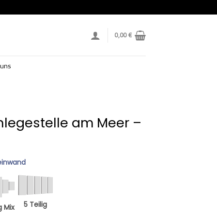
0,00
€
 uns
nlegestelle am Meer –
einwand
5 Teilig
g Mix