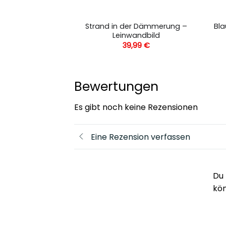
Strand in der Dämmerung –
Bla
 – Leinwandbild
Leinwandbild
,99
€
39,99
€
Bewertungen
Es gibt noch keine Rezensionen
Eine Rezension verfassen
Du 
kö