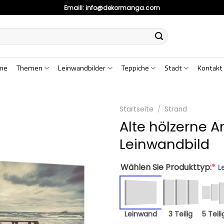
Emaill:
info@dekormanga.com
me
Themen
Leinwandbilder
Teppiche
Stadt
Kontakt
Startseite
/
Strand
Alte hölzerne A
Leinwandbild
Wählen Sie Produkttyp:
*
L
Leinwand
3 Teilig
5 Teili