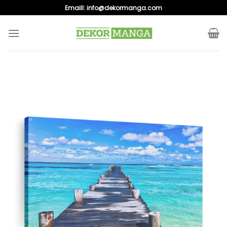
Skip
Emaill:
info@dekormanga.com
to
content