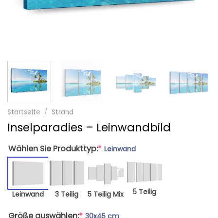
Startseite
/
Strand
Inselparadies – Leinwandbild
Wählen Sie Produkttyp:
*
Leinwand
5 Teilig
Leinwand
3 Teilig
5 Teilig Mix
Größe auswählen:
*
30x45 cm