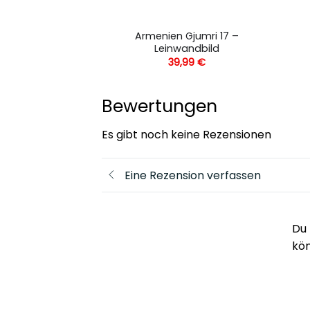
rten Im Herbst –
Armenien Gjumri 17 –
andbild
Leinwandbild
,99
€
39,99
€
Bewertungen
Es gibt noch keine Rezensionen
Eine Rezension verfassen
Du 
kö