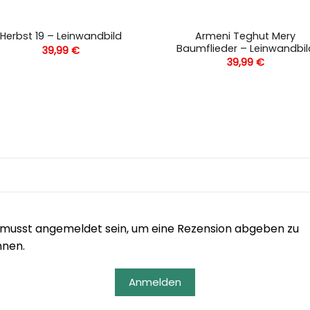
Armeni Teghut Mery
Herbst 19 – Leinwandbild
Baumflieder – Leinwandbil
39,99
€
39,99
€
musst angemeldet sein, um eine Rezension abgeben zu
nnen.
Anmelden