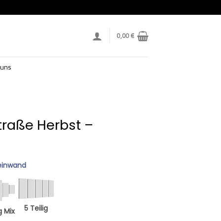
0,00
€
 uns
raße Herbst –
einwand
5 Teilig
g Mix