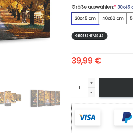
Größe auswählen:
*
30x45
30x45 cm
40x60 cm
5
GRÖSSENTABELLE
39,99
€
Baum Tunnel Straße Herbst 