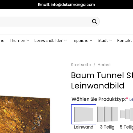
Emaill:
info@dekormanga.com
me
Themen
Leinwandbilder
Teppiche
Stadt
Kontakt
Startseite
/
Herbst
Baum Tunnel St
Leinwandbild
Wählen Sie Produkttyp:
*
L
Leinwand
3 Teilig
5 Teili