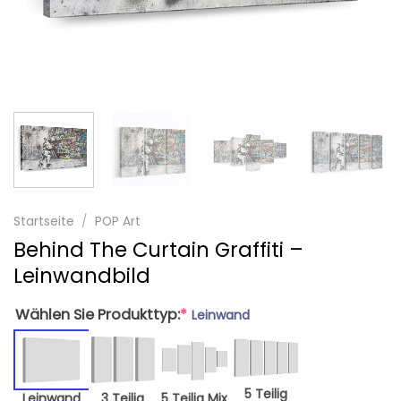
Startseite
/
POP Art
Behind The Curtain Graffiti –
Leinwandbild
Wählen Sie Produkttyp:
*
Leinwand
5 Teilig
Leinwand
3 Teilig
5 Teilig Mix