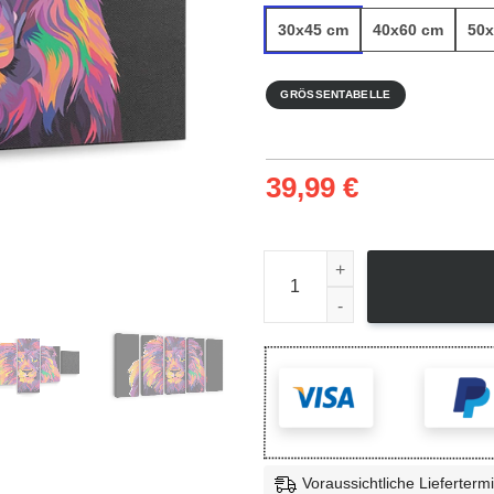
30x45 cm
40x60 cm
50x
GRÖSSENTABELLE
39,99
€
Lion Pop Art - Leinwandbild 
Voraussichtliche Lieferterm