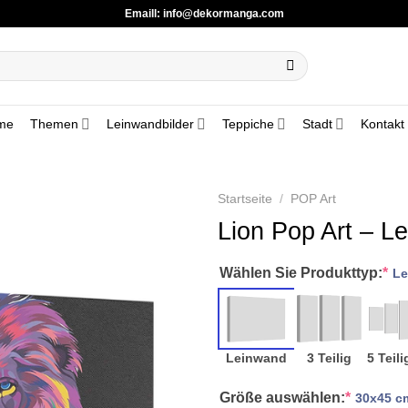
Emaill:
info@dekormanga.com
me
Themen
Leinwandbilder
Teppiche
Stadt
Kontakt
Startseite
/
POP Art
Lion Pop Art – L
Wählen Sie Produkttyp:
*
Le
Leinwand
3 Teilig
5 Teili
Größe auswählen:
*
30x45 c