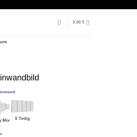
0,00
€
 uns
einwandbild
inwand
5 Teilig
g Mix
m