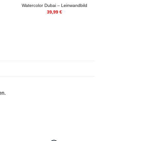
Watercolor Dubai – Leinwandbild
One Way – Le
39,99
€
39,9
en.