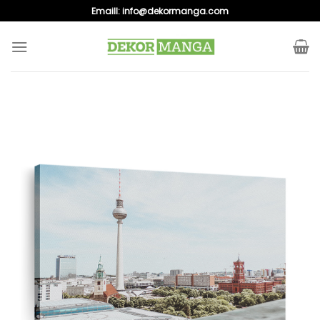
Skip
Emaill:
info@dekormanga.com
to
content