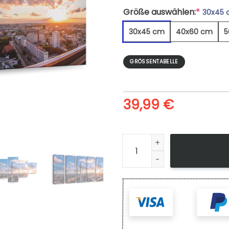
Größe auswählen:
*
30x45
30x45 cm
40x60 cm
5
GRÖSSENTABELLE
39,99
€
Berlin Tv Tower Night Sunset