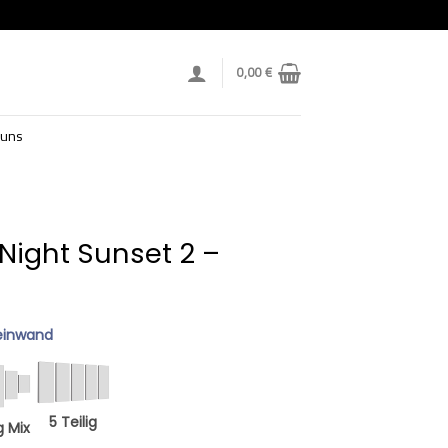
0,00
€
 uns
 Night Sunset 2 –
einwand
5 Teilig
g Mix