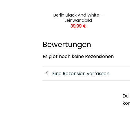
Tower Night –
Berlin Black And White –
andbild
Leinwandbild
,99
€
39,99
€
Bewertungen
Es gibt noch keine Rezensionen
Eine Rezension verfassen
Du 
kö