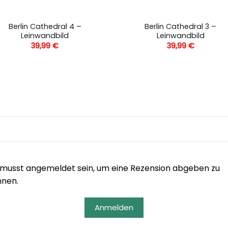
Berlin Cathedral 4 –
Berlin Cathedral 3 –
Leinwandbild
Leinwandbild
39,99
€
39,99
€
musst angemeldet sein, um eine Rezension abgeben zu
nnen.
Anmelden