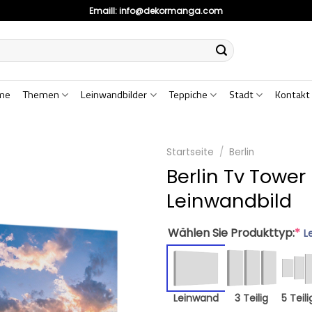
Emaill:
info@dekormanga.com
me
Themen
Leinwandbilder
Teppiche
Stadt
Kontakt
Startseite
/
Berlin
Berlin Tv Tower
Leinwandbild
Wählen Sie Produkttyp:
*
L
Leinwand
3 Teilig
5 Teili