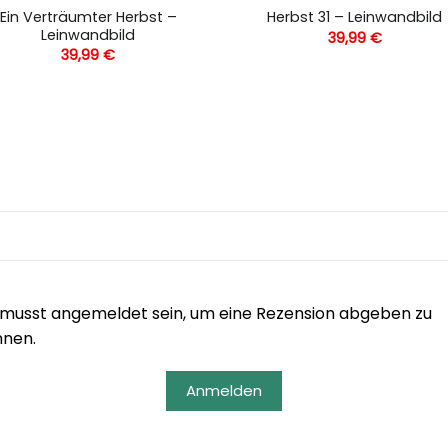
Ein Verträumter Herbst –
Herbst 31 – Leinwandbild
Leinwandbild
39,99
€
39,99
€
musst angemeldet sein, um eine Rezension abgeben zu
nnen.
Anmelden