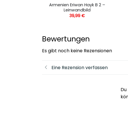
Armenien Eriwan Hayk B 2 –
k – Leinwandbild
Leinwandbild
,99
€
39,99
€
Bewertungen
Es gibt noch keine Rezensionen
Eine Rezension verfassen
Du 
kö