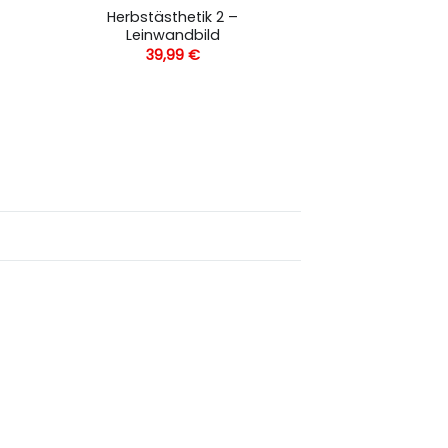
Herbstästhetik 2 –
Leinwandbild
39,99
€