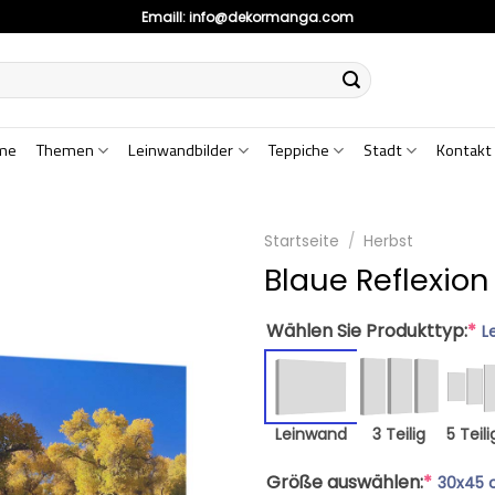
Emaill:
info@dekormanga.com
me
Themen
Leinwandbilder
Teppiche
Stadt
Kontakt
Startseite
/
Herbst
Blaue Reflexion
Wählen Sie Produkttyp:
*
L
Leinwand
3 Teilig
5 Teili
Größe auswählen:
*
30x45