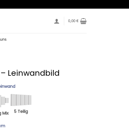
0,00
€
 uns
 – Leinwandbild
einwand
5 Teilig
g Mix
 cm