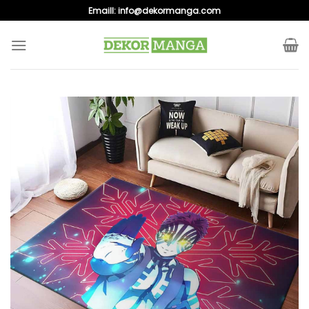
Skip
Emaill:
info@dekormanga.com
to
content