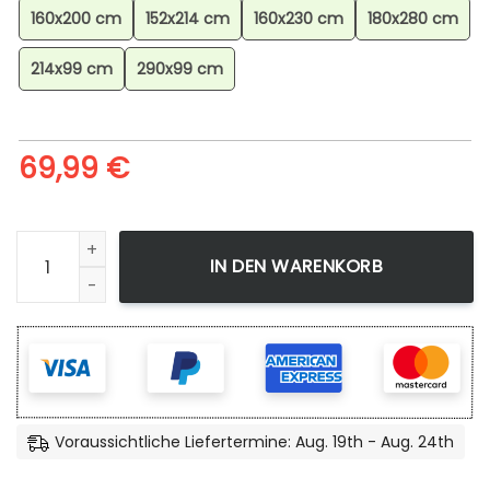
160x200 cm
152x214 cm
160x230 cm
180x280 cm
214x99 cm
290x99 cm
69,99
€
Demon Slayer Akaza 5 Teppich, Anime Teppich, Wohnzimm
IN DEN WARENKORB
Voraussichtliche Liefertermine: Aug. 19th - Aug. 24th