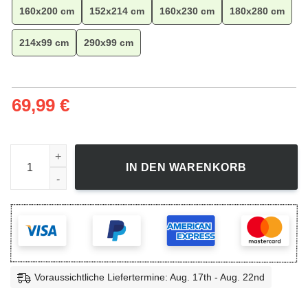
160x200 cm
152x214 cm
160x230 cm
180x280 cm
214x99 cm
290x99 cm
69,99
€
Demon Slayer Rengoku Vs Akaza Teppich, Anime Teppich, W
IN DEN WARENKORB
Voraussichtliche Liefertermine: Aug. 17th - Aug. 22nd