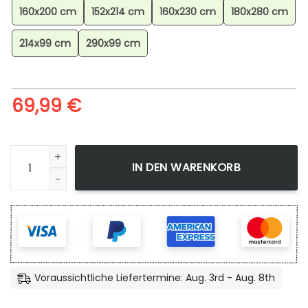
160x200 cm
152x214 cm
160x230 cm
180x280 cm
214x99 cm
290x99 cm
69,99
€
Demon Slayer Akaza 1 Teppich, Anime Teppich, Wohnzimme
IN DEN WARENKORB
Voraussichtliche Liefertermine: Aug. 3rd - Aug. 8th