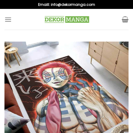
Skip
Emaill:
info@dekormanga.com
to
content