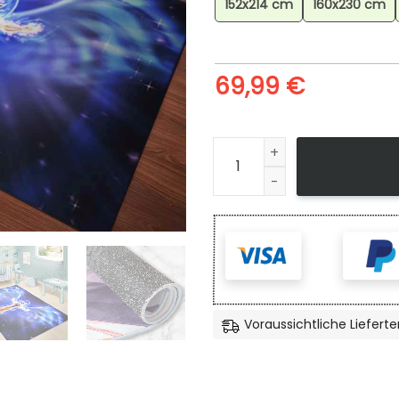
152x214 cm
160x230 cm
69,99
€
Dragon Ball Goku Anime 9 T
Voraussichtliche Lieferte