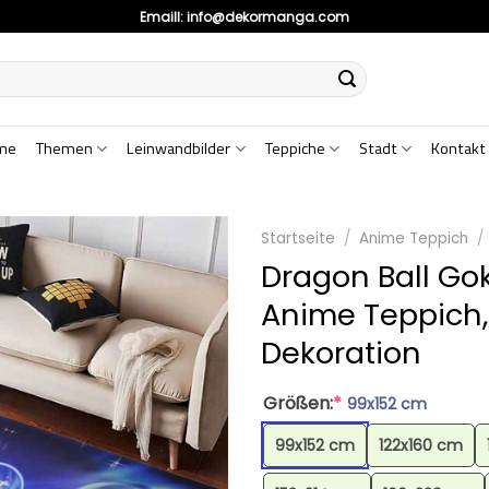
Emaill:
info@dekormanga.com
me
Themen
Leinwandbilder
Teppiche
Stadt
Kontakt
Startseite
/
Anime Teppich
/
Dragon Ball Go
Anime Teppich
Dekoration
Größen:
*
99x152 cm
99x152 cm
122x160 cm