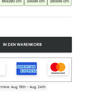
180x280 cm
214x99 cm
290x99 cm
eppich, Anime Teppich, Wohnzimmer Dekoration Menge
IN DEN WARENKORB
rmine: Aug. 19th - Aug. 24th