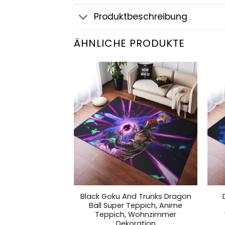
Produktbeschreibung
ÄHNLICHE PRODUKTE
e56253 Teppich,
Black Goku And Trunks Dragon
h, Wohnzimmer
Ball Super Teppich, Anime
ration
Teppich, Wohnzimmer
Dekoration
,99
€