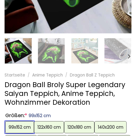
Startseite
/
Anime Teppich
/
Dragon Ball Z Teppich
Dragon Ball Broly Super Legendary
Saiyan Teppich, Anime Teppich,
Wohnzimmer Dekoration
Größen:
*
99x152 cm
99x152 cm
122x160 cm
120x180 cm
140x200 cm