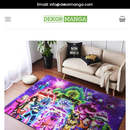
Skip
Emaill:
info@dekormanga.com
to
content