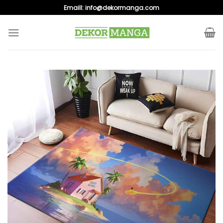
Skip
Emaill:
info@dekormanga.com
to
content