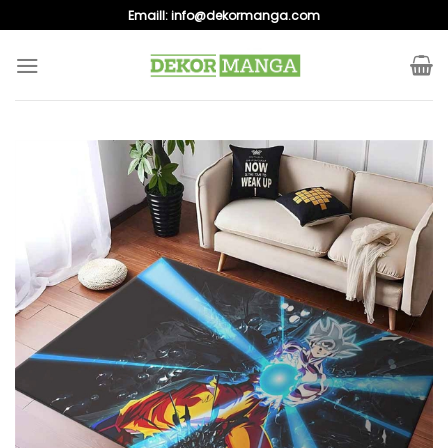
Skip
Emaill:
info@dekormanga.com
to
content