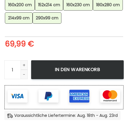
160x200 cm
152x214 cm
160x230 cm
180x280 cm
214x99 cm
290x99 cm
69,99
€
Dragon Ball Goku Anime 6 Teppich, Anime Teppich, Wohnz
IN DEN WARENKORB
Voraussichtliche Liefertermine: Aug. 18th - Aug. 23rd